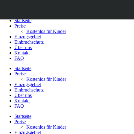
Zum
Inhalt
Phone
Phone
springen
Startseite
Number
Number
Preise
Kostenlos für Kinder
for
for
Einzugsgebiet
Einbruchschutz
calling
texting
Über uns
Kontakt
FAQ
Startseite
Preise
Kostenlos für Kinder
Einzugsgebiet
Einbruchschutz
Über uns
Kontakt
FAQ
Startseite
Preise
Kostenlos für Kinder
Einzugsgebiet