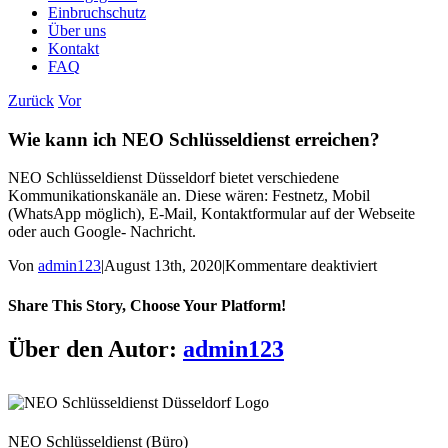
Einbruchschutz
Über uns
Kontakt
FAQ
Zurück
Vor
Wie kann ich NEO Schlüsseldienst erreichen?
NEO Schlüsseldienst Düsseldorf bietet verschiedene
Kommunikationskanäle an. Diese wären: Festnetz, Mobil
(WhatsApp möglich), E-Mail, Kontaktformular auf der Webseite
oder auch Google- Nachricht.
für
Von
admin123
|
August 13th, 2020
|
Kommentare deaktiviert
Wie
kann
Share This Story, Choose Your Platform!
ich
NEO
Facebook
Twitter
Reddit
LinkedIn
Tumblr
Pinterest
Vk
E-
Über den Autor:
admin123
Schlüsseldi
Mail
erreichen?
NEO Schlüsseldienst (Büro)